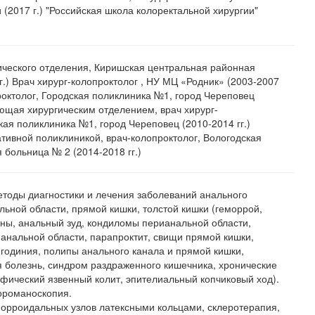
 (2017 г.) "Российская школа колоректальной хирургии"
ического отделения, Киришская центральная районная
г.) Врач хирург-колопроктолог , НУ МЦ «Родник» (2003-2007
проктолог, Городская поликлиника №1, город Череповец
ующая хирургическим отделением, врач хирург-
кая поликлиника №1, город Череповец (2010-2014 гг.)
тивной поликлиникой, врач-колопроктолог, Вологодская
 больница № 2 (2014-2018 гг.)
тоды диагностики и лечения заболеваний анального
льной области, прямой кишки, толстой кишки (геморрой,
ны, анальный зуд, кондиломы перианальной области,
нальной области, парапроктит, свищи прямой кишки,
игодиния, полипы анального канала и прямой кишки,
 болезнь, синдром раздраженного кишечника, хронические
фический язвенный колит, эпителиальный копчиковый ход).
ороманоскопия.
орроидальных узлов латексными кольцами, склеротерапия,