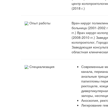
центр колопроктологии
(2018 г.)
Опыт работы
Врач-хирург поликлин
больница (2001-2002 г
гг.) Врач хирург-коло
(2008-2010 гг.) Завед
колопроктолог, Городс
Заведующая консульта
областная клиническая
Специализация
Современные ме
канала, периана
анальные трещи
папилломы периа
ректоцеле, кокц
дивертикулярная
запоры, неспеци
Аноскопия, рект
Лигирование гем