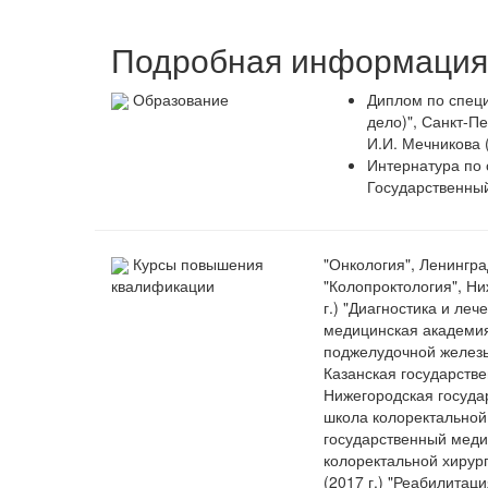
Подробная информация 
Образование
Диплом по спец
дело)", Санкт-П
И.И. Мечникова (
Интернатура по 
Государственный
Курсы повышения
"Онкология", Ленингра
"Колопроктология", Н
квалификации
г.) "Диагностика и ле
медицинская академия 
поджелудочной железы,
Казанская государстве
Нижегородская госуда
школа колоректальной 
государственный медиц
колоректальной хирург
(2017 г.) "Реабилитац