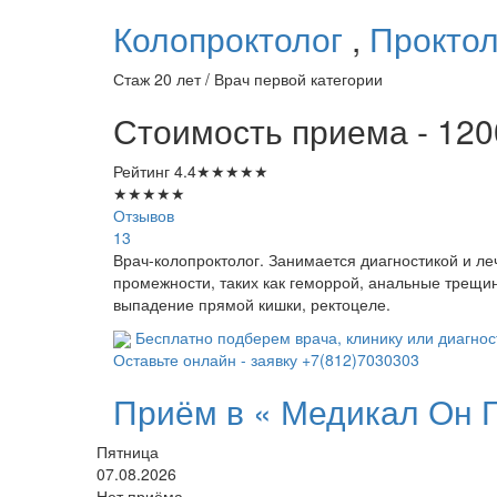
Колопроктолог
,
Проктол
Стаж 20 лет / Врач первой категории
Стоимость приема - 120
Рейтинг
4.4
★
★
★
★
★
★
★
★
★
★
Отзывов
13
Врач-колопроктолог. Занимается диагностикой и л
промежности, таких как геморрой, анальные трещин
выпадение прямой кишки, ректоцеле.
Бесплатно подберем врача, клинику или диагнос
Оставьте онлайн - заявку
+7(812)7030303
Приём в «
Медикал Он Г
Пятница
07.08.2026
Нет приёма