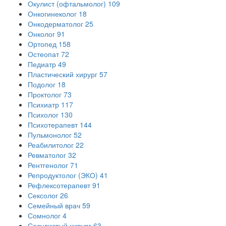
Окулист (офтальмолог)
109
Онкогинеколог
18
Онкодерматолог
25
Онколог
91
Ортопед
158
Остеопат
72
Педиатр
49
Пластический хирург
57
Подолог
18
Проктолог
73
Психиатр
117
Психолог
130
Психотерапевт
144
Пульмонолог
52
Реабилитолог
22
Ревматолог
32
Рентгенолог
71
Репродуктолог (ЭКО)
41
Рефлексотерапевт
91
Сексолог
26
Семейный врач
59
Сомнолог
4
Сосудистый хирург
63