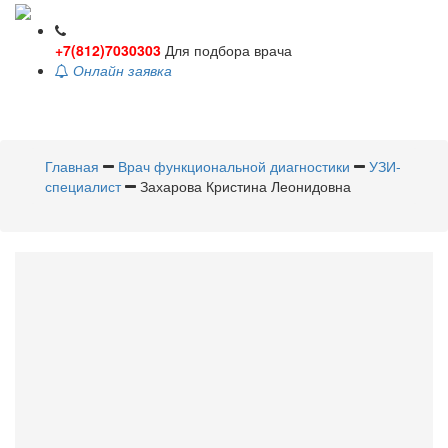
+7(812)7030303
Для подбора врача
Онлайн заявка
Toggle
navigati
Главная
Врач функциональной диагностики
УЗИ-
специалист
Захарова Кристина Леонидовна
Захарова
Кристина
Леонидовна
Врач функциональной
диагностики
,
УЗИ-