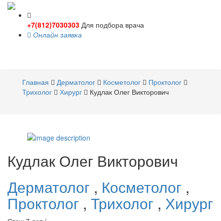
+7(812)7030303
Для подбора врача
Онлайн заявка
Toggle
navigati
Главная
Дерматолог
Косметолог
Проктолог
Трихолог
Хирург
Кудлак Олег Викторович
Кудлак
Олег Викторович
Дерматолог
,
Косметолог
,
Проктолог
,
Трихолог
,
Хирург
Стаж 7 лет /